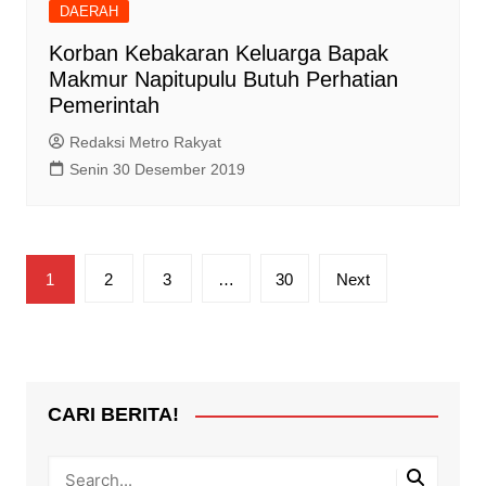
DAERAH
Korban Kebakaran Keluarga Bapak
Makmur Napitupulu Butuh Perhatian
Pemerintah
Redaksi Metro Rakyat
Senin 30 Desember 2019
Paginasi
1
2
3
…
30
Next
pos
CARI BERITA!