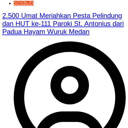
SOSBUD
2.500 Umat Meriahkan Pesta Pelindung
dan HUT ke-111 Paroki St. Antonius dari
Padua Hayam Wuruk Medan