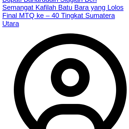
Semangat Kafilah Batu Bara yang Lolos
Final MTQ ke – 40 Tingkat Sumatera
Utara