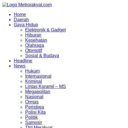
Skip
to
Home
content
Daerah
Gaya Hidup
Elektronik & Gadget
Hiburan
Kesehatan
Olahraga
Otomotif
Sosial & Budaya
Headline
News
Hukum
Internasional
Kriminal
Lintas Koramil – MS
Megapolitan
Nasional
Ormas
Peristiwa
Polisi Kita
Politik
Samosir
TNI Merakyat