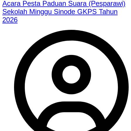
Acara Pesta Paduan Suara (Pesparawi)
Sekolah Minggu Sinode GKPS Tahun
2026