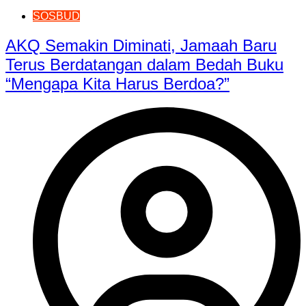
SOSBUD
AKQ Semakin Diminati, Jamaah Baru
Terus Berdatangan dalam Bedah Buku
“Mengapa Kita Harus Berdoa?”