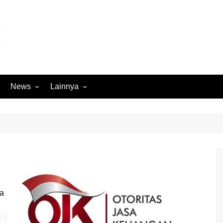
News
Lainnya
Hukum
Advertorial
Internasional
Ekbis
Kriminal
Medan Sekitarnya
Lintas Koramil – MS
Opini
Megapolitan
Pendidikan
Nasional
Sumut
Ormas
Tokoh
Peristiwa
Wisata