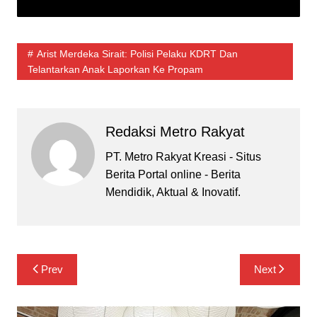
Arist Merdeka Sirait: Polisi Pelaku KDRT Dan
Telantarkan Anak Laporkan Ke Propam
Redaksi Metro Rakyat
PT. Metro Rakyat Kreasi - Situs
Berita Portal online - Berita
Mendidik, Aktual & Inovatif.
Navigasi
Prev
Next
pos