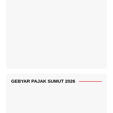
CEK HARGA BAHAN POKOK
SELAMAT & SUKSES
SELAMAT MENUNAIKAN PUASA
RAMADHAN & IDUL FITRI