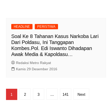
HEADLINE
PERISTIWA
Soal Ke 8 Tahanan Kasus Narkoba Lari
Dari Poldasu, Ini Tanggapan
Kombes.Pol. Edi Iswanto Dihadapan
Awak Media & Kapoldasu…
Redaksi Metro Rakyat
Kamis 29 Desember 2016
Paginasi
1
2
3
…
141
Next
pos