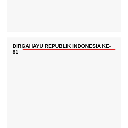
DIRGAHAYU REPUBLIK INDONESIA KE-
81
GEBYAR PAJAK SUMUT 2026
KKSU BI 2026