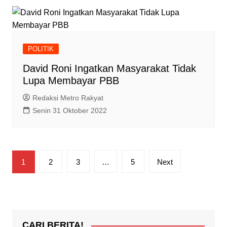
POLITIK
David Roni Ingatkan Masyarakat Tidak
Lupa Membayar PBB
Redaksi Metro Rakyat
Senin 31 Oktober 2022
Paginasi
1
2
3
…
5
Next
pos
CARI BERITA!