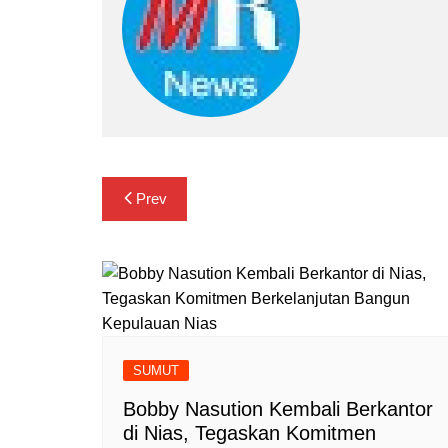
Navigasi
Prev
pos
SUMUT
Bobby Nasution Kembali Berkantor
di Nias, Tegaskan Komitmen