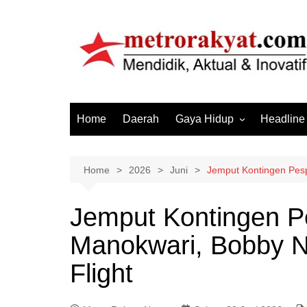
Skip
to
content
Home
Daerah
Gaya Hidup
Headline
Elektronik & Gadget
Hiburan
Home
2026
Juni
Jemput Kontingen Pesp
Kesehatan
Jemput Kontingen P
Olahraga
Manokwari, Bobby N
Otomotif
Sosial & Budaya
Flight