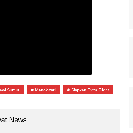
rawi Sumut
Manokwari
Siapkan Extra Flight
yat News