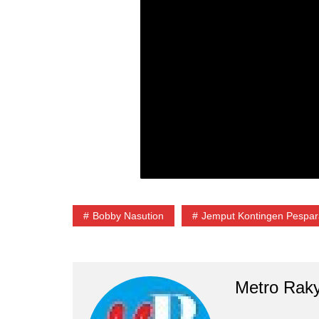
Bobby Nasution
Jemput Kontingen Pespa
Metro Rak