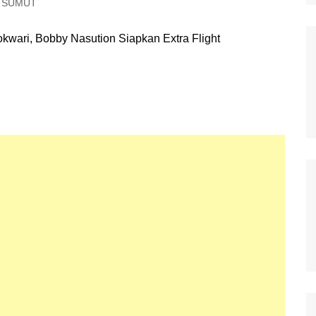
SUMUT
Polisi Kita
Politik
Samosir
TNI Merakyat