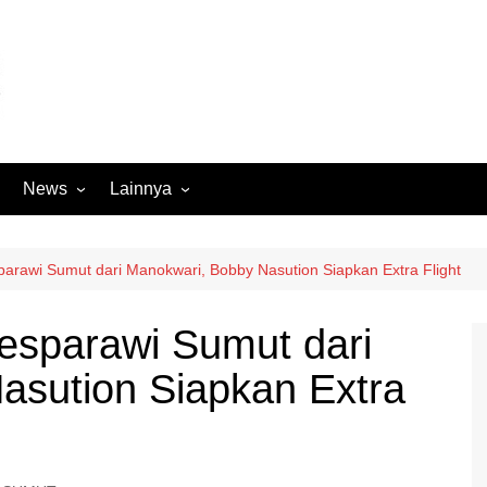
News
Lainnya
Hukum
Advertorial
Internasional
Ekbis
arawi Sumut dari Manokwari, Bobby Nasution Siapkan Extra Flight
Kriminal
Medan Sekitarnya
esparawi Sumut dari
Lintas Koramil – MS
Opini
asution Siapkan Extra
Megapolitan
Pendidikan
Nasional
Sumut
Ormas
Tokoh
Peristiwa
Wisata