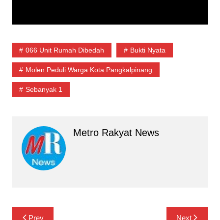
066 Unit Rumah Dibedah
Bukti Nyata
Molen Peduli Warga Kota Pangkalpinang
Sebanyak 1
Metro Rakyat News
Navigasi
Prev
Next