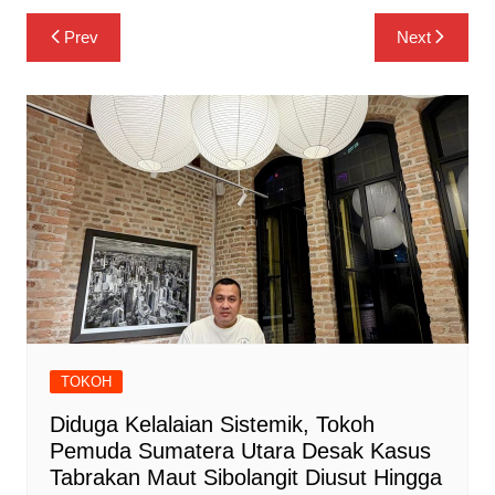
Navigasi
Prev
Next
pos
TOKOH
Diduga Kelalaian Sistemik, Tokoh
Pemuda Sumatera Utara Desak Kasus
Tabrakan Maut Sibolangit Diusut Hingga