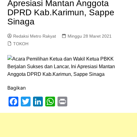
Apresiasi Mantan Anggota
DPRD Kab.Karimun, Sappe
Sinaga
Redaksi Metro Rakyat
Minggu 28 Maret 2021
TOKOH
Bagikan
F
T
Li
W
Pr
a
w
n
h
in
c
itt
k
at
t
e
er
e
s