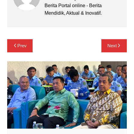
Berita Portal online - Berita
Mendidik, Aktual & Inovatif.
Navigasi
Prev
Next
pos