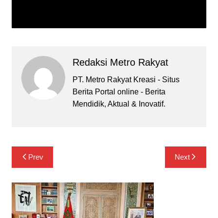
Redaksi Metro Rakyat
PT. Metro Rakyat Kreasi - Situs
Berita Portal online - Berita
Mendidik, Aktual & Inovatif.
Navigasi
Prev
Next
pos