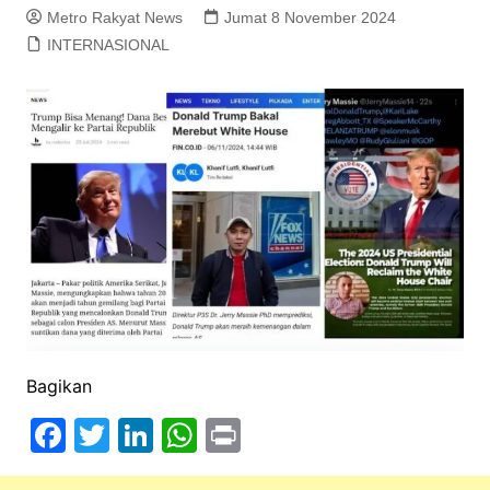
Metro Rakyat News
Jumat 8 November 2024
INTERNASIONAL
Bagikan
F
T
Li
W
Pr
a
w
n
h
in