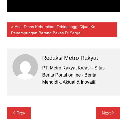
Aset Dinas Kebersihan Tebingtinggi Dijual Ke
Penampungan Barang Bekas Di Sergai
Redaksi Metro Rakyat
PT. Metro Rakyat Kreasi - Situs
Berita Portal online - Berita
Mendidik, Aktual & Inovatif.
Navigasi
Prev
Next
pos