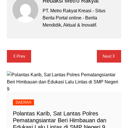
Redaksi Metro Rakyat
PT. Metro Rakyat Kreasi - Situs
Berita Portal online - Berita
Mendidik, Aktual & Inovatif.
Navigasi
Prev
Next
pos
DAERAH
Polantas Karib, Sat Lantas Polres
Pematangsiantar Beri Himbauan dan
Edukasi Lalu Lintas di SMP Negeri 9