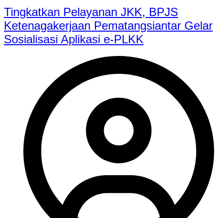
Tingkatkan Pelayanan JKK, BPJS
Ketenagakerjaan Pematangsiantar Gelar
Sosialisasi Aplikasi e-PLKK