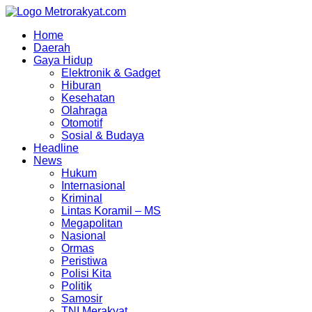
Skip
to
Home
content
Daerah
Gaya Hidup
Elektronik & Gadget
Hiburan
Kesehatan
Olahraga
Otomotif
Sosial & Budaya
Headline
News
Hukum
Internasional
Kriminal
Lintas Koramil – MS
Megapolitan
Nasional
Ormas
Peristiwa
Polisi Kita
Politik
Samosir
TNI Merakyat