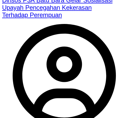
Dinsos P3A Batu Bara Gelar Sosialisasi
Upayah Pencegahan Kekerasan
Terhadap Perempuan