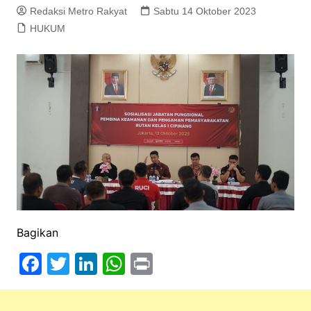
Redaksi Metro Rakyat
Sabtu 14 Oktober 2023
HUKUM
Bagikan
F
T
Li
W
Pr
a
w
n
h
in
c
itt
k
at
t