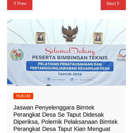
Navigasi
Prev
Next
pos
HUKUM
Jaswan Penyelenggara Bimtek
Perangkat Desa Se Taput Didesak
Diperiksa, Polemik Pelaksanaan Bimtek
Perangkat Desa Taput Kian Menguat