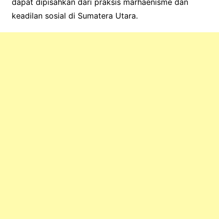
dapat dipisahkan dari praksis marhaenisme dan
keadilan sosial di Sumatera Utara.