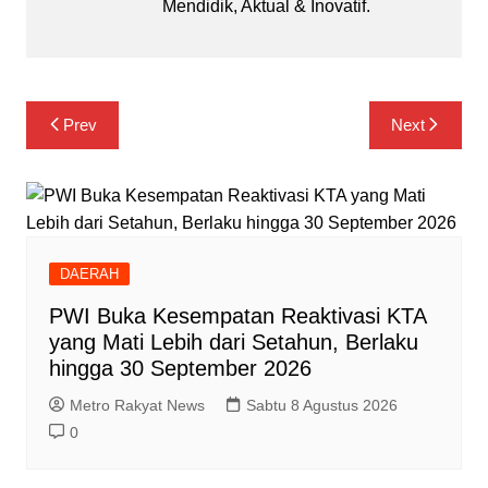
Mendidik, Aktual & Inovatif.
Navigasi
Prev
Next
pos
DAERAH
PWI Buka Kesempatan Reaktivasi KTA
yang Mati Lebih dari Setahun, Berlaku
hingga 30 September 2026
Metro Rakyat News
Sabtu 8 Agustus 2026
0