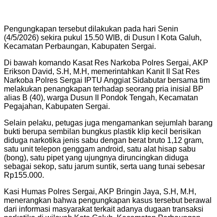
Pengungkapan tersebut dilakukan pada hari Senin
(4/5/2026) sekira pukul 15.50 WIB, di Dusun I Kota Galuh,
Kecamatan Perbaungan, Kabupaten Sergai.
Di bawah komando Kasat Res Narkoba Polres Sergai, AKP
Erikson David, S.H, M.H, memerintahkan Kanit II Sat Res
Narkoba Polres Sergai IPTU Anggiat Sidabutar bersama tim
melakukan penangkapan terhadap seorang pria inisial BP
alias B (40), warga Dusun II Pondok Tengah, Kecamatan
Pegajahan, Kabupaten Sergai.
Selain pelaku, petugas juga mengamankan sejumlah barang
bukti berupa sembilan bungkus plastik klip kecil berisikan
diduga narkotika jenis sabu dengan berat bruto 1,12 gram,
satu unit telepon genggam android, satu alat hisap sabu
(bong), satu pipet yang ujungnya diruncingkan diduga
sebagai sekop, satu jarum suntik, serta uang tunai sebesar
Rp155.000.
Kasi Humas Polres Sergai, AKP Bringin Jaya, S.H, M.H,
menerangkan bahwa pengungkapan kasus tersebut berawal
dari informasi masyarakat terkait adanya dugaan transaksi