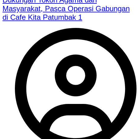
Masyarakat, Pasca Operasi Gabungan
di Cafe Kita Patumbak 1