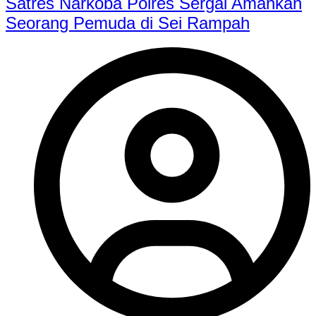
Satres Narkoba Polres Sergai Amankan
Seorang Pemuda di Sei Rampah