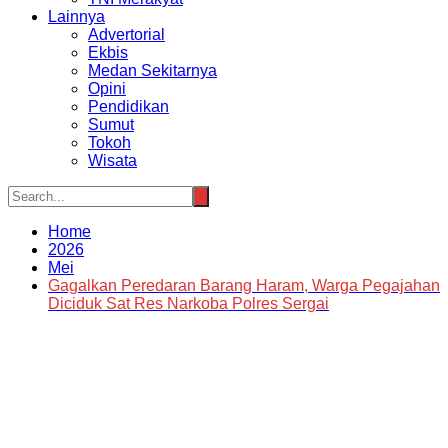
Lainnya
Advertorial
Ekbis
Medan Sekitarnya
Opini
Pendidikan
Sumut
Tokoh
Wisata
Home
2026
Mei
Gagalkan Peredaran Barang Haram, Warga Pegajahan
Diciduk Sat Res Narkoba Polres Sergai