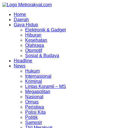
Skip
to
Home
content
Daerah
Gaya Hidup
Elektronik & Gadget
Hiburan
Kesehatan
Olahraga
Otomotif
Sosial & Budaya
Headline
News
Hukum
Internasional
Kriminal
Lintas Koramil – MS
Megapolitan
Nasional
Ormas
Peristiwa
Polisi Kita
Politik
Samosir
TNI Merakyat