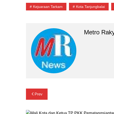
Kejuaraan Tarkam
Kota Tanjungbalai
Metro Rak
Navigasi
Prev
pos