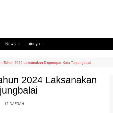
News
Lainnya
Hukum
Advertorial
Internasional
Ekbis
m Tahun 2024 Laksanakan Disporapar Kota Tanjungbalai
Kriminal
Medan Sekitarnya
ahun 2024 Laksanakan
Lintas Koramil – MS
Opini
jungbalai
Megapolitan
Pendidikan
Nasional
Sumut
DAERAH
Ormas
Tokoh
Peristiwa
Wisata