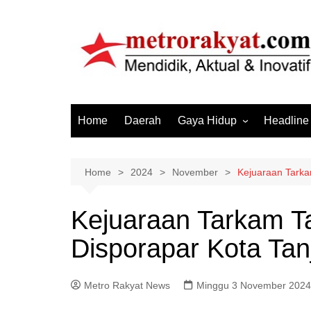
Skip
to
content
Home
Daerah
Gaya Hidup
Headline
Elektronik & Gadget
Hiburan
Home
2024
November
Kejuaraan Tarka
Kesehatan
Kejuaraan Tarkam T
Olahraga
Disporapar Kota Tan
Otomotif
Sosial & Budaya
Metro Rakyat News
Minggu 3 November 2024