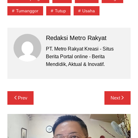
Tumanggor
Tutup
Usaha
Redaksi Metro Rakyat
PT. Metro Rakyat Kreasi - Situs
Berita Portal online - Berita
Mendidik, Aktual & Inovatif.
Navigasi
Prev
Next
pos