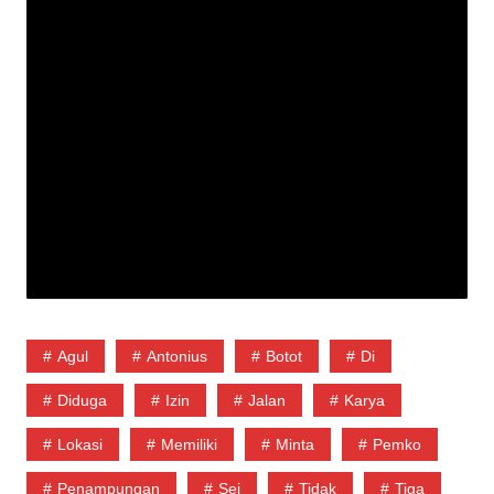
Agul
Antonius
Botot
Di
Diduga
Izin
Jalan
Karya
Lokasi
Memiliki
Minta
Pemko
Penampungan
Sei
Tidak
Tiga