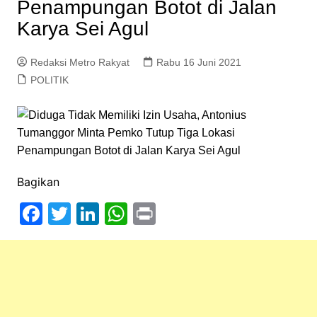
Penampungan Botot di Jalan
Karya Sei Agul
Redaksi Metro Rakyat
Rabu 16 Juni 2021
POLITIK
Bagikan
F
T
Li
W
Pr
a
w
n
h
in
c
itt
k
at
t
e
er
e
s
b
dI
A