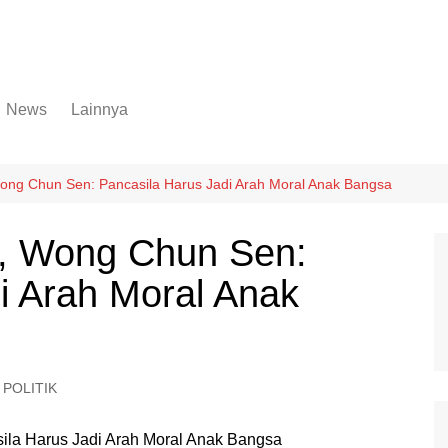
News
Lainnya
Hukum
Advertorial
Internasional
Ekbis
ng Chun Sen: Pancasila Harus Jadi Arah Moral Anak Bangsa
Kriminal
Medan Sekitarnya
, Wong Chun Sen:
Lintas Koramil – MS
Opini
i Arah Moral Anak
Megapolitan
Pendidikan
Nasional
Sumut
Ormas
Tokoh
Peristiwa
Wisata
POLITIK
Polisi Kita
Politik