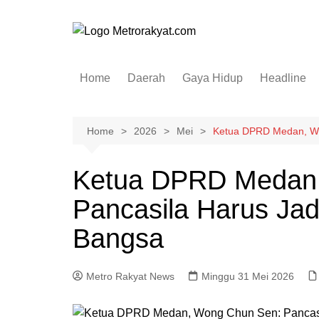
Skip
to
content
Home
Daerah
Gaya Hidup
Headline
Elektronik & Gadget
Hiburan
Home
2026
Mei
Ketua DPRD Medan, Wo
Kesehatan
Ketua DPRD Medan
Olahraga
Pancasila Harus Jad
Otomotif
Sosial & Budaya
Bangsa
Metro Rakyat News
Minggu 31 Mei 2026