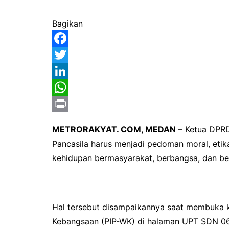
Bagikan
F
a
T
c
w
L
e
i
i
W
b
t
n
h
P
METRORAKYAT. COM, MEDAN
– Ketua DPR
o
t
k
a
r
Pancasila harus menjadi pedoman moral, etik
o
e
e
t
i
kehidupan bermasyarakat, berbangsa, dan be
k
r
d
s
n
I
A
t
n
p
Hal tersebut disampaikannya saat membuka 
p
Kebangsaan (PIP-WK) di halaman UPT SDN 064