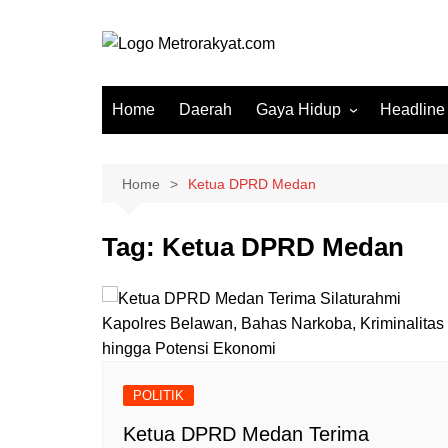
Skip
to
content
Home
Daerah
Gaya Hidup
Headline
Elektronik & Gadget
Hiburan
Home
Ketua DPRD Medan
Kesehatan
Tag:
Ketua DPRD Medan
Olahraga
Otomotif
Sosial & Budaya
POLITIK
Ketua DPRD Medan Terima