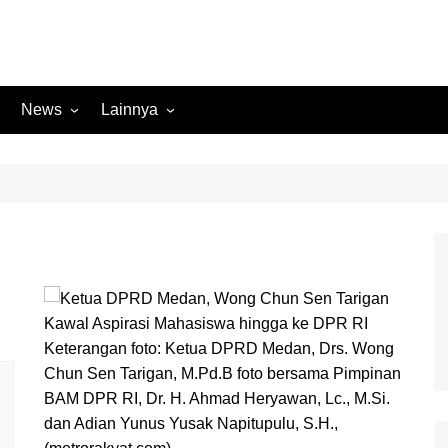
News
Lainnya
Hukum
Advertorial
Internasional
Ekbis
Kriminal
Medan Sekitarnya
Lintas Koramil – MS
Opini
Megapolitan
Pendidikan
Nasional
Sumut
Ormas
Keterangan foto: Ketua DPRD Medan, Drs. Wong
Tokoh
Chun Sen Tarigan, M.Pd.B foto bersama Pimpinan
Peristiwa
Wisata
BAM DPR RI, Dr. H. Ahmad Heryawan, Lc., M.Si.
Polisi Kita
dan Adian Yunus Yusak Napitupulu, S.H.,
Politik