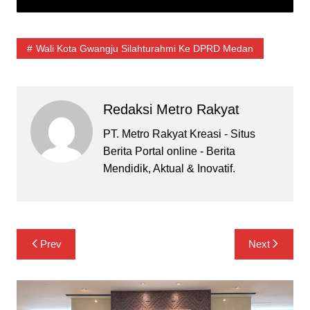
Wali Kota Gwangju Silahturahmi Ke DPRD Medan
Redaksi Metro Rakyat
PT. Metro Rakyat Kreasi - Situs
Berita Portal online - Berita
Mendidik, Aktual & Inovatif.
Navigasi
Prev
Next
pos