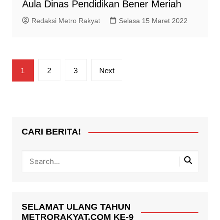
Aula Dinas Pendidikan Bener Meriah
Redaksi Metro Rakyat
Selasa 15 Maret 2022
Paginasi
1
2
3
Next
pos
CARI BERITA!
SELAMAT ULANG TAHUN
METRORAKYAT.COM KE-9