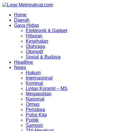
Skip
to
Home
content
Daerah
Gaya Hidup
Elektronik & Gadget
Hiburan
Kesehatan
Olahraga
Otomotif
Sosial & Budaya
Headline
News
Hukum
Internasional
Kriminal
Lintas Koramil – MS
Megapolitan
Nasional
Ormas
Peristiwa
Polisi Kita
Politik
Samosir
TNI Merakyat