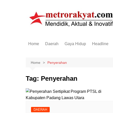
Skip
to
content
Home
Daerah
Gaya Hidup
Headline
Elektronik & Gadget
Hiburan
Home
Penyerahan
Kesehatan
Tag:
Penyerahan
Olahraga
Otomotif
Sosial & Budaya
DAERAH