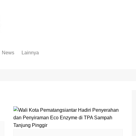
News
Lainnya
Hukum
Advertorial
Internasional
Ekbis
Kriminal
Medan Sekitarnya
Lintas Koramil – MS
Opini
Megapolitan
Pendidikan
Nasional
Sumut
Ormas
Tokoh
Peristiwa
Wisata