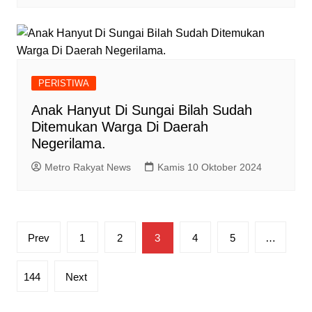
PERISTIWA
Anak Hanyut Di Sungai Bilah Sudah
Ditemukan Warga Di Daerah
Negerilama.
Metro Rakyat News
Kamis 10 Oktober 2024
Paginasi
Prev
1
2
3
4
5
…
pos
144
Next