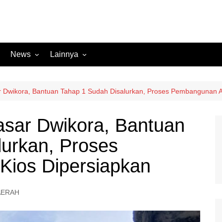
News
Lainnya
Hukum
Advertorial
Internasional
Ekbis
 Dwikora, Bantuan Tahap 1 Sudah Disalurkan, Proses Pembangunan A
Kriminal
Medan Sekitarnya
sar Dwikora, Bantuan
Lintas Koramil – MS
Opini
lurkan, Proses
Megapolitan
Pendidikan
Nasional
Sumut
ios Dipersiapkan
Ormas
Tokoh
Peristiwa
Wisata
AERAH
Polisi Kita
Politik