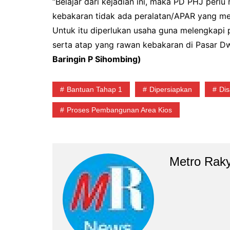
“Belajar dari kejadian ini, maka PD PHJ perlu
kebakaran tidak ada peralatan/APAR yang mem
Untuk itu diperlukan usaha guna melengkapi 
serta atap yang rawan kebakaran di Pasar Dw
Baringin P Sihombing)
Bantuan Tahap 1
Dipersiapkan
Dis
Proses Pembangunan Area Kios
Metro Rak