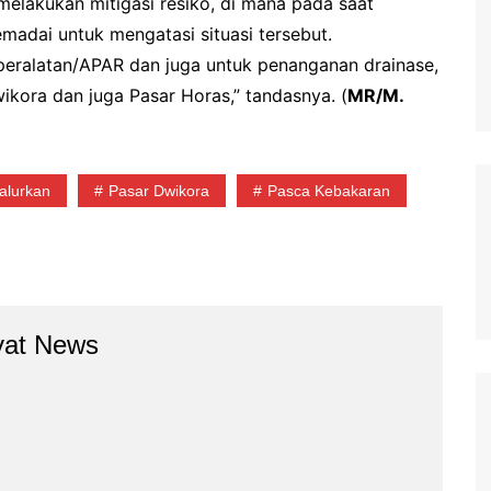
 melakukan mitigasi resiko, di mana pada saat
adai untuk mengatasi situasi tersebut.
peralatan/APAR dan juga untuk penanganan drainase,
ikora dan juga Pasar Horas,” tandasnya. (
MR/M.
alurkan
Pasar Dwikora
Pasca Kebakaran
yat News