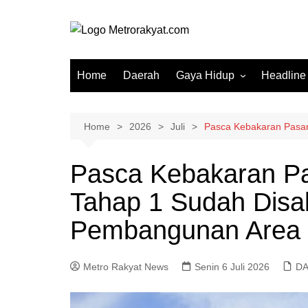
Skip
to
content
Home
Daerah
Gaya Hidup
Headline
Elektronik & Gadget
Hiburan
Home
2026
Juli
Pasca Kebakaran Pasar
Kesehatan
Pasca Kebakaran Pa
Olahraga
Tahap 1 Sudah Disa
Otomotif
Sosial & Budaya
Pembangunan Area K
Metro Rakyat News
Senin 6 Juli 2026
D