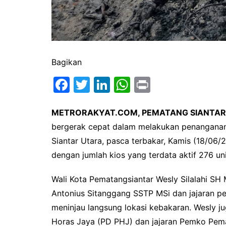
Bagikan
F
T
Li
W
Pr
a
w
n
h
in
c
itt
k
at
t
METRORAKYAT.COM, PEMATANG SIANTAR
bergerak cepat dalam melakukan penanganan
e
er
e
s
Siantar Utara, pasca terbakar, Kamis (18/06/20
b
dI
A
dengan jumlah kios yang terdata aktif 276 uni
o
n
p
o
p
Wali Kota Pematangsiantar Wesly Silalahi SH
k
Antonius Sitanggang SSTP MSi dan jajaran pe
meninjau langsung lokasi kebakaran. Wesly j
Horas Jaya (PD PHJ) dan jajaran Pemko Pem