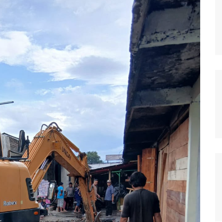
Samosir
TNI Merakyat