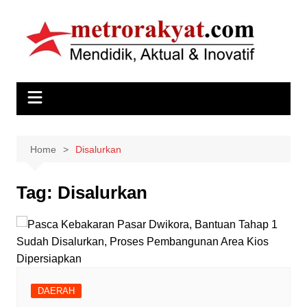
Skip
to
content
Home
Disalurkan
Tag:
Disalurkan
DAERAH