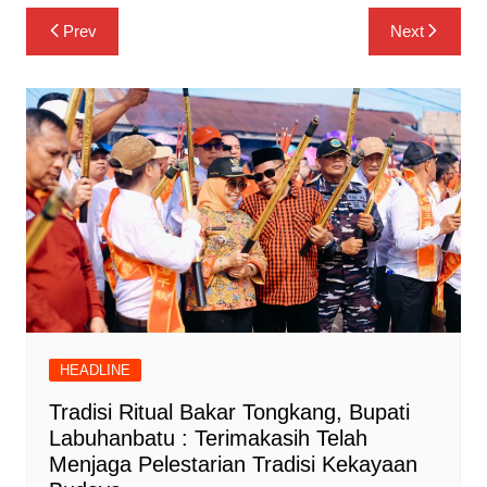
Navigasi
Prev
Next
pos
HEADLINE
Tradisi Ritual Bakar Tongkang, Bupati
Labuhanbatu : Terimakasih Telah
Menjaga Pelestarian Tradisi Kekayaan