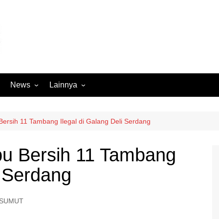
News
Lainnya
Hukum
Advertorial
Internasional
Ekbis
rsih 11 Tambang Ilegal di Galang Deli Serdang
Kriminal
Medan Sekitarnya
u Bersih 11 Tambang
Lintas Koramil – MS
Opini
i Serdang
Megapolitan
Pendidikan
Nasional
Sumut
SUMUT
Ormas
Tokoh
Peristiwa
Wisata