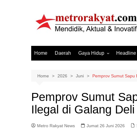
Skip
to
content
Home
Daerah
Gaya Hidup
Headline
Elektronik & Gadget
Hiburan
Home
2026
Juni
Pemprov Sumut Sapu Be
Kesehatan
Pemprov Sumut Sap
Olahraga
Ilegal di Galang Del
Otomotif
Sosial & Budaya
Metro Rakyat News
Jumat 26 Juni 2026