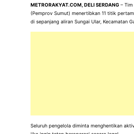
METRORAKYAT.COM, DELI SERDANG
– Tim 
(Pemprov Sumut) menertibkan 11 titik pertamb
di sepanjang aliran Sungai Ular, Kecamatan G
Seluruh pengelola diminta menghentikan akt
jika ingin tetap beroperasi secara legal.