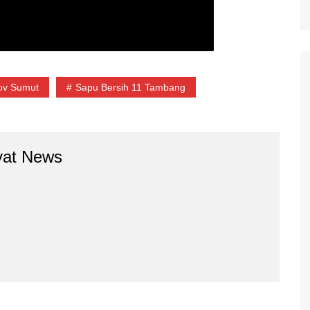
ov Sumut
Sapu Bersih 11 Tambang
yat News