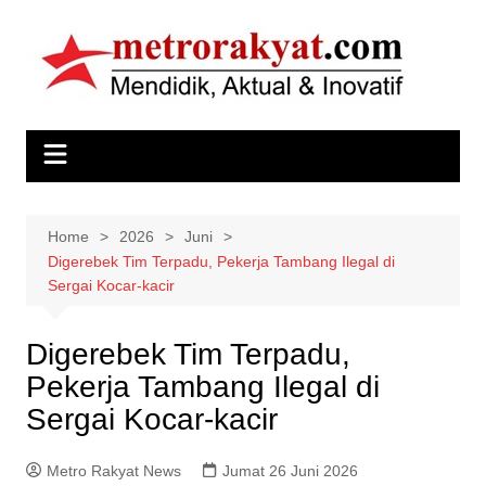
Skip
to
content
Home
2026
Juni
Digerebek Tim Terpadu, Pekerja Tambang Ilegal di
Sergai Kocar-kacir
Digerebek Tim Terpadu,
Pekerja Tambang Ilegal di
Sergai Kocar-kacir
Metro Rakyat News
Jumat 26 Juni 2026