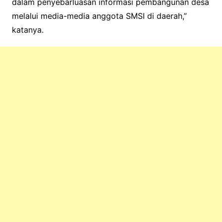
dalam penyebarluasan informasi pembangunan desa
melalui media-media anggota SMSI di daerah,”
katanya.