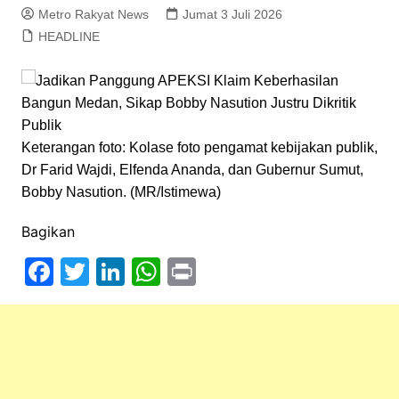
Metro Rakyat News
Jumat 3 Juli 2026
HEADLINE
Keterangan foto: Kolase foto pengamat kebijakan publik,
Dr Farid Wajdi, Elfenda Ananda, dan Gubernur Sumut,
Bobby Nasution. (MR/Istimewa)
Bagikan
F
T
Li
W
Pr
a
w
n
h
in
c
itt
k
at
t
e
er
e
s
b
dI
A