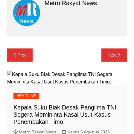
Metro Rakyat News
Navigasi
Prev
Next
pos
HEADLINE
Kepala Suku Biak Desak Panglima TNI
Segera Memininta Kasal Usut Kasus
Penembakan Timo.
Metro Rakyat News
Kamis 6 Agustus 2026