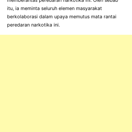
memberantas peredaran narkotika ini. Oleh sebab
itu, ia meminta seluruh elemen masyarakat
berkolaborasi dalam upaya memutus mata rantai
peredaran narkotika ini.