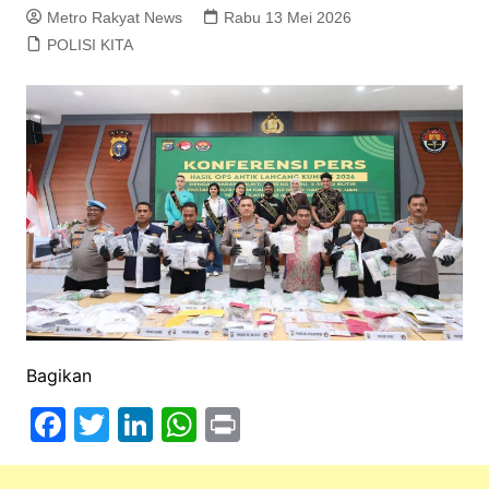
Metro Rakyat News
Rabu 13 Mei 2026
POLISI KITA
Bagikan
F
T
Li
W
Pr
a
w
n
h
in