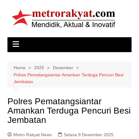
Skip
to
content
Home
2025
Desember
Polres Pematangsiantar Amankan Terduga Pencuri Besi
Jembatan
Polres Pematangsiantar
Amankan Terduga Pencuri Besi
Jembatan
Metro Rakyat News
Selasa 9 Desember 2025