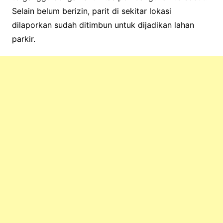
Selain belum berizin, parit di sekitar lokasi
dilaporkan sudah ditimbun untuk dijadikan lahan
parkir.