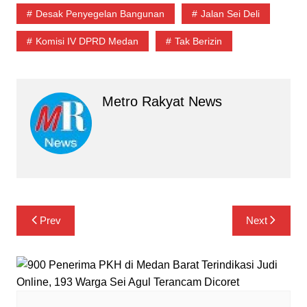
Desak Penyegelan Bangunan
Jalan Sei Deli
Komisi IV DPRD Medan
Tak Berizin
Metro Rakyat News
Navigasi
Prev
Next
pos