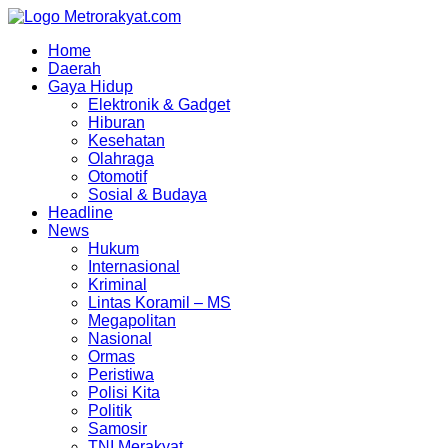
Skip
to
Home
content
Daerah
Gaya Hidup
Elektronik & Gadget
Hiburan
Kesehatan
Olahraga
Otomotif
Sosial & Budaya
Headline
News
Hukum
Internasional
Kriminal
Lintas Koramil – MS
Megapolitan
Nasional
Ormas
Peristiwa
Polisi Kita
Politik
Samosir
TNI Merakyat