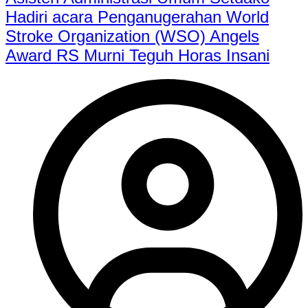
Hadiri acara Penganugerahan World
Stroke Organization (WSO) Angels
Award RS Murni Teguh Horas Insani