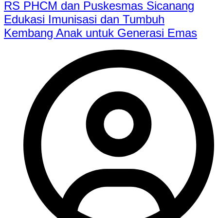
RS PHCM dan Puskesmas Sicanang
Edukasi Imunisasi dan Tumbuh
Kembang Anak untuk Generasi Emas