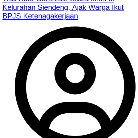
Kelurahan Siendeng, Ajak Warga Ikut
BPJS Ketenagakerjaan