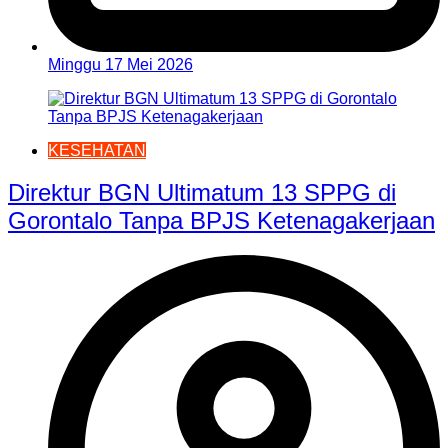
Minggu 17 Mei 2026
KESEHATAN
Direktur BGN Ultimatum 13 SPPG di
Gorontalo Tanpa BPJS Ketenagakerjaan