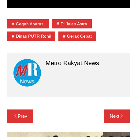
Cegah Abarasi
Di Jalan Astra
Dinas PUTR Rohil
Gerak Cepat
Metro Rakyat News
Navigasi
Prev
Next
pos