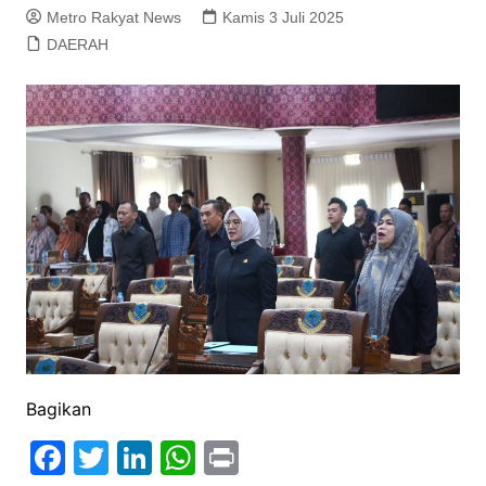
Metro Rakyat News
Kamis 3 Juli 2025
DAERAH
Bagikan
F
T
Li
W
Pr