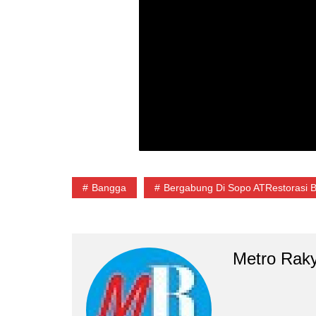
Bangga
Bergabung Di Sopo ATRestorasi B
Metro Rak