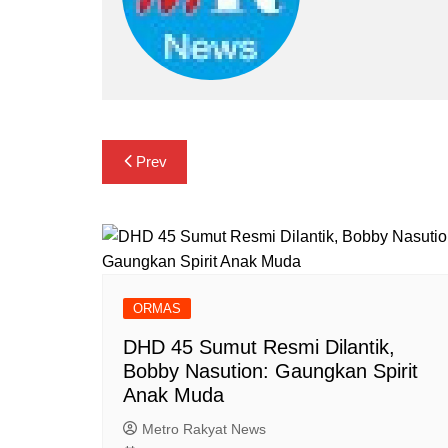
Navigasi
Prev
pos
ORMAS
DHD 45 Sumut Resmi Dilantik,
Bobby Nasution: Gaungkan Spirit
Anak Muda
Metro Rakyat News