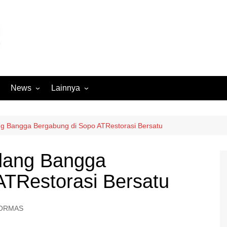
News
Lainnya
Hukum
Advertorial
Internasional
Ekbis
ng Bangga Bergabung di Sopo ATRestorasi Bersatu
Kriminal
Medan Sekitarnya
dang Bangga
Lintas Koramil – MS
Opini
ATRestorasi Bersatu
Megapolitan
Pendidikan
Nasional
Sumut
ORMAS
Ormas
Tokoh
Peristiwa
Wisata