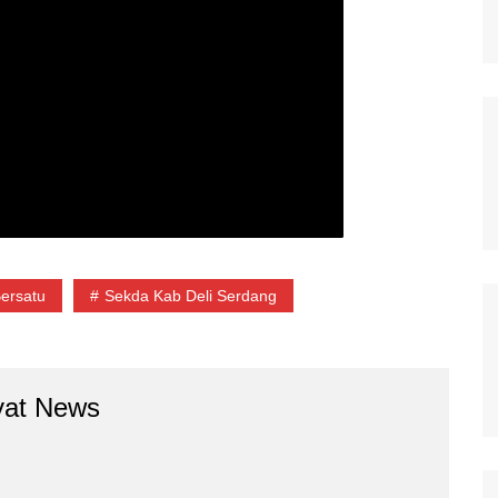
ersatu
Sekda Kab Deli Serdang
yat News