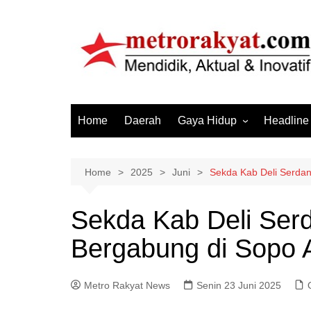
Skip
to
content
Home
Daerah
Gaya Hidup
Headline
Elektronik & Gadget
Hiburan
Home
2025
Juni
Sekda Kab Deli Serda
Kesehatan
Sekda Kab Deli Ser
Olahraga
Bergabung di Sopo 
Otomotif
Sosial & Budaya
Metro Rakyat News
Senin 23 Juni 2025