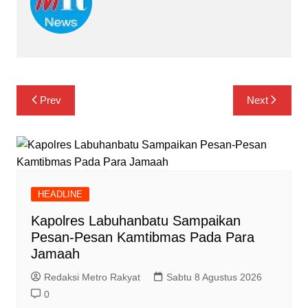
Navigasi
Prev
Next
pos
HEADLINE
Kapolres Labuhanbatu Sampaikan
Pesan-Pesan Kamtibmas Pada Para
Jamaah
Redaksi Metro Rakyat
Sabtu 8 Agustus 2026
0