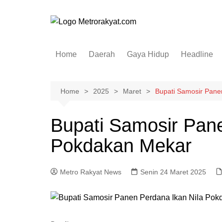
Skip
to
content
Home
Daerah
Gaya Hidup
Headline
Elektronik & Gadget
Hiburan
Home
2025
Maret
Bupati Samosir Pane
Kesehatan
Bupati Samosir Pane
Olahraga
Pokdakan Mekar
Otomotif
Sosial & Budaya
Metro Rakyat News
Senin 24 Maret 2025