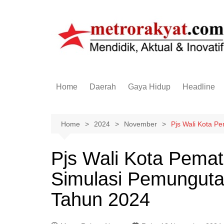
Skip
to
content
Home
Daerah
Gaya Hidup
Headline
Elektronik & Gadget
Hiburan
Home
2024
November
Pjs Wali Kota P
Kesehatan
Pjs Wali Kota Pemat
Olahraga
Simulasi Pemunguta
Otomotif
Sosial & Budaya
Tahun 2024