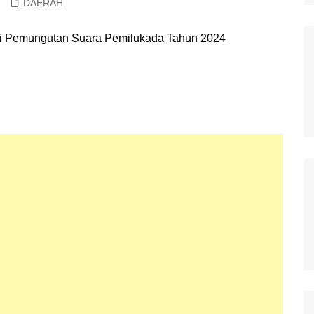
DAERAH
Polisi Kita
Politik
Samosir
TNI Merakyat