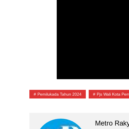
Pemilukada Tahun 2024
Pjs Wali Kota Pe
Metro Rak