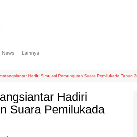
News
Lainnya
Hukum
Advertorial
Internasional
Ekbis
ematangsiantar Hadiri Simulasi Pemungutan Suara Pemilukada Tahun 
Kriminal
Medan Sekitarnya
angsiantar Hadiri
Lintas Koramil – MS
Opini
n Suara Pemilukada
Megapolitan
Pendidikan
Nasional
Sumut
Ormas
Tokoh
Peristiwa
Wisata