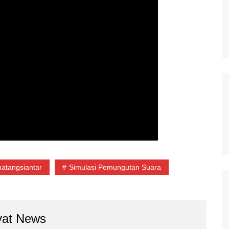
matangsiantar
Simulasi Pemungutan Suara
yat News