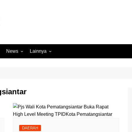
News
Lainnya
Hukum
Advertorial
Internasional
Ekbis
Kriminal
Medan Sekitarnya
siantar
Lintas Koramil – MS
Opini
Megapolitan
Pendidikan
Nasional
Sumut
Ormas
Tokoh
DAERAH
Peristiwa
Wisata