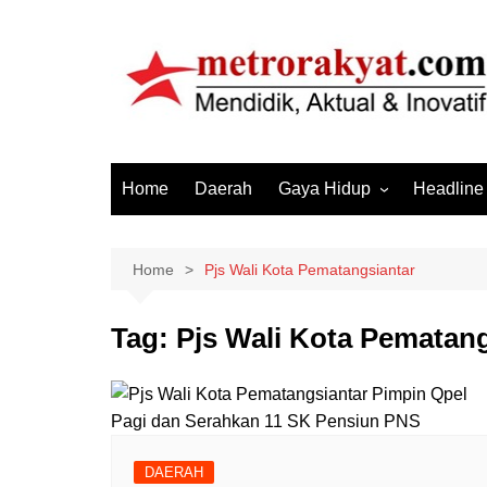
Skip
to
content
Home
Daerah
Gaya Hidup
Headline
Elektronik & Gadget
Hiburan
Home
Pjs Wali Kota Pematangsiantar
Kesehatan
Tag:
Pjs Wali Kota Pematang
Olahraga
Otomotif
Sosial & Budaya
DAERAH