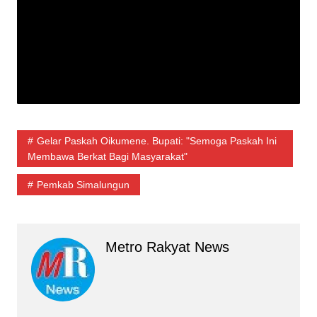
Gelar Paskah Oikumene. Bupati: "Semoga Paskah Ini
Membawa Berkat Bagi Masyarakat"
Pemkab Simalungun
Metro Rakyat News