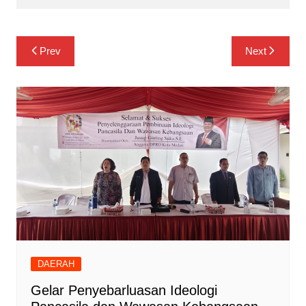
Navigasi
Prev
Next
pos
DAERAH
Gelar Penyebarluasan Ideologi