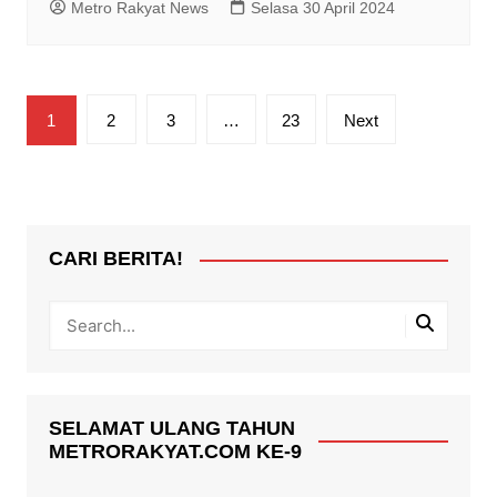
Metro Rakyat News
Selasa 30 April 2024
Paginasi
1
2
3
…
23
Next
pos
CARI BERITA!
SELAMAT ULANG TAHUN
METRORAKYAT.COM KE-9