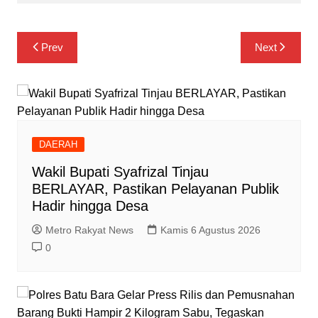
Navigasi
Prev
Next
pos
DAERAH
Wakil Bupati Syafrizal Tinjau
BERLAYAR, Pastikan Pelayanan Publik
Hadir hingga Desa
Metro Rakyat News
Kamis 6 Agustus 2026
0