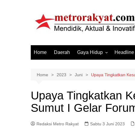
Skip
to
content
Home
Daerah
Gaya Hidup
Headline
Elektronik & Gadget
Hiburan
Home
2023
Juni
Upaya Tingkatkan Kes
Kesehatan
Upaya Tingkatkan K
Olahraga
Sumut I Gelar Foru
Otomotif
Sosial & Budaya
Redaksi Metro Rakyat
Sabtu 3 Juni 2023