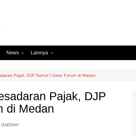
News
Lainnya
Hukum
Advertorial
Internasional
Ekbis
adaran Pajak, DJP Sumut I Gelar Forum di Medan
Kriminal
Medan Sekitarnya
esadaran Pajak, DJP
Lintas Koramil – MS
Opini
m di Medan
Megapolitan
Pendidikan
Nasional
Sumut
DAERAH
Ormas
Tokoh
Peristiwa
Wisata