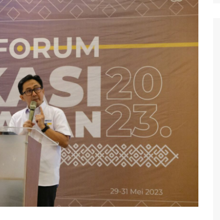
Polisi Kita
Politik
Samosir
TNI Merakyat