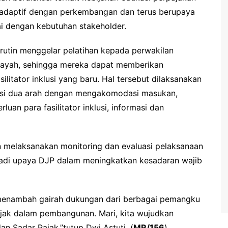
s adaptif dengan perkembangan dan terus berupaya
i dengan kebutuhan stakeholder.
rutin menggelar pelatihan kepada perwakilan
Wilayah, sehingga mereka dapat memberikan
itator inklusi yang baru. Hal tersebut dilaksanakan
si dua arah dengan mengakomodasi masukan,
an para fasilitator inklusi, informasi dan
in melaksanakan monitoring dan evaluasi pelaksanaan
njadi upaya DJP dalam meningkatkan kesadaran wajib
menambah gairah dukungan dari berbagai pemangku
jak dalam pembangunan. Mari, kita wujudkan
n Sadar Pajak,”tutup Dwi Astuti. (
MR/156
)