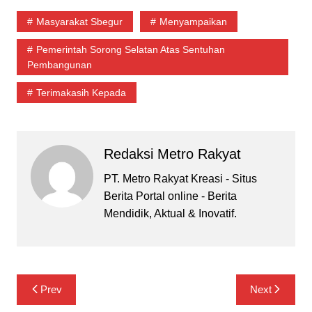
Masyarakat Sbegur
Menyampaikan
Pemerintah Sorong Selatan Atas Sentuhan
Pembangunan
Terimakasih Kepada
Redaksi Metro Rakyat
PT. Metro Rakyat Kreasi - Situs
Berita Portal online - Berita
Mendidik, Aktual & Inovatif.
Navigasi
Prev
Next
pos